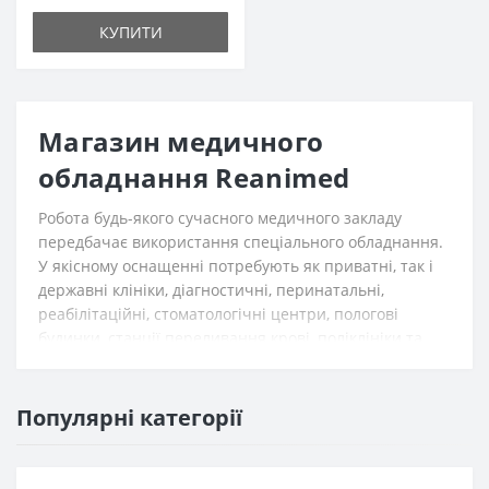
КУПИТИ
Магазин медичного
обладнання Reanimed
Робота будь-якого сучасного медичного закладу
передбачає використання спеціального обладнання.
У якісному оснащенні потребують як приватні, так і
державні клініки, діагностичні, перинатальні,
реабілітаційні, стоматологічні центри, пологові
будинки, станції переливання крові, поліклініки та
інші заклади охорони здоров’я. Придбати надійну
техніку завжди можна в магазині медичного
обладнання Reanimed. Якщо вас цікавить
Популярні категорії
медобладнання для оглядових кабінетів, лабораторій,
операційних залів, запрошуємо ознайомитися з
асортиментом каталогу. Гарантуємо вигідні умови