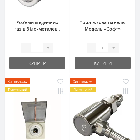
Роз’єми медичних
Приліжкова панель,
газів біло-металеві,
Модель «Софт»
DIN, O2
-
+
-
+
КУПИТИ
КУПИТИ
Хит продажу
Хит продажу
Популярний
Популярний