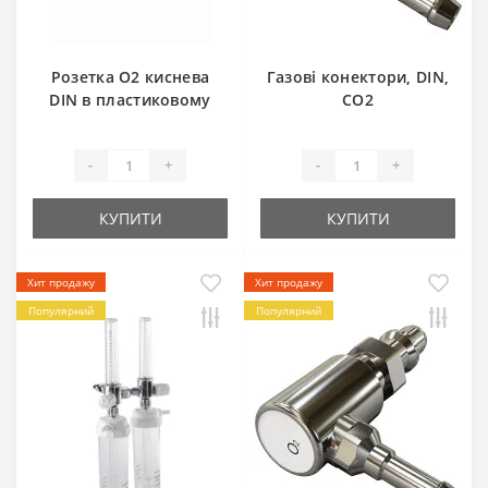
Розетка О2 киснева
Газові конектори, DIN,
DIN в пластиковому
CO2
корпусі (прозора
кришка)
-
+
-
+
КУПИТИ
КУПИТИ
Хит продажу
Хит продажу
Популярний
Популярний