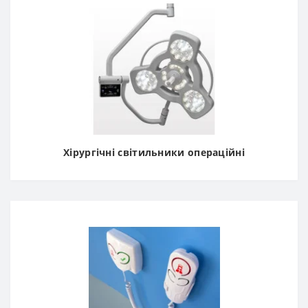
Якісне медичне
обладнання в
«Reanimed» без
переплат
Серед основних категорій продукції магазину
Хірургічні світильники операційні
медобладнання:
медичні рентгенівські апарати;
оснащення операційних: операційні столи,
медичні безтіньові світильники
, коагулятори,
аспіратори;
комплекси газопостачання: на сайті медичного
обладнання можна легко підібрати аспіраційні
блоки,
кисневі станції
(генератори медичного
кисню),
реанімаційні консолі медичних газів
,