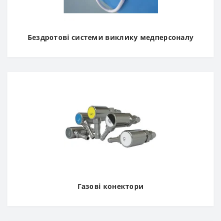
газові конектори, контрольні розподільчі блоки,
регулятори вакууму;
системи виклику медперсоналу
: сигналізації,
Бездротові системи виклику медперсоналу
кнопки виклику, приймачі, блоки управління;
медичні меблі: кушетки,
медичні крісла
, ліжка,
тумбочки, столики, штативи,
транспортні візки
та каталки
, шафи.
Кожна позиція медичного обладнання в інтернет-
магазині представлена якісними фотографіями та
детальним описом...
Газові конектори