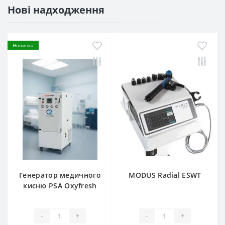
Нові надходження
Новинка
Генератор медичного
MODUS Radial ESWT
кисню PSA Oxyfresh
для клінік
-
+
-
+