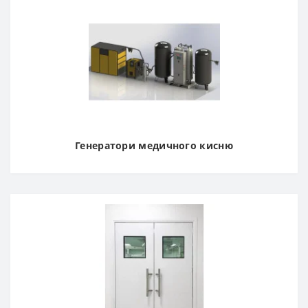
співпраці та швидке постачання. Все медичне
обладнання сертифіковане.
Переваги співпраці з
постачальником
медобладнання
Reanimed
Генератори медичного кисню
Більшість постійних клієнтів постачальника
медобладнання Reanimed – керівники медичних
закладів, які, як ніхто інший, розуміють, наскільки
важливо використовувати у роботі професійну
апаратуру. Завдяки тому, що надана медична
продукція бездоганної якості та відповідає всім
необхідним світовим нормам і стандартам, клієнти
повертаються за покупками знову і знову.
У нашому центрі комплектації медичних установ