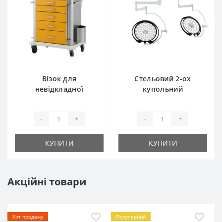
Візок для
Стельовий 2-ох
невідкладної
купольний
допомоги Reanimed
хірургічний
74402
світильник DL-62D
-
+
-
+
КУПИТИ
КУПИТИ
Акційні товари
Хит продажу
Популярний