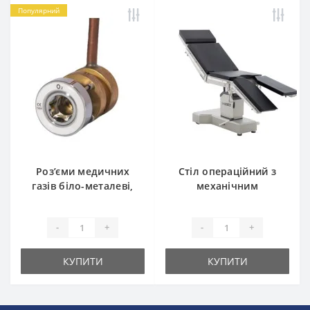
Популярний
Роз’єми медичних
Стіл операційний з
газів біло-металеві,
механічним
DIN, O2
позиціонуванням
Reanimed OM-2M
-
+
-
+
КУПИТИ
КУПИТИ